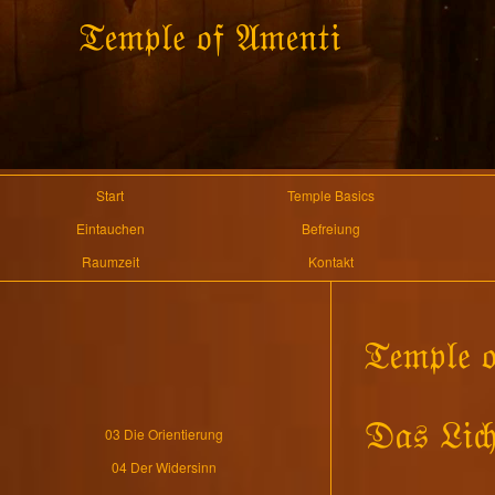
Start
Temple Basics
Eintauchen
Befreiung
Raumzeit
Kontakt
03 Die Orientierung
04 Der Widersinn