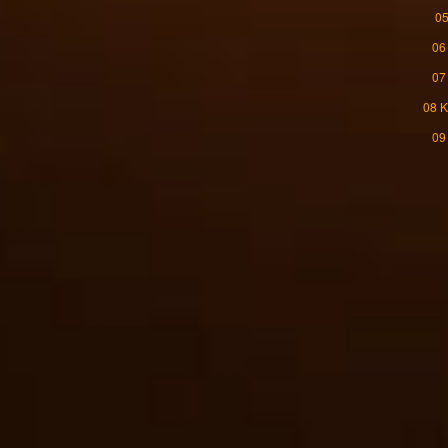
05
06
07
08 K
09