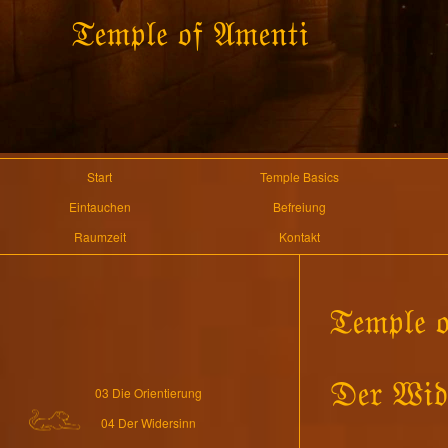
Start
Temple Basics
Eintauchen
Befreiung
Raumzeit
Kontakt
03 Die Orientierung
04 Der Widersinn