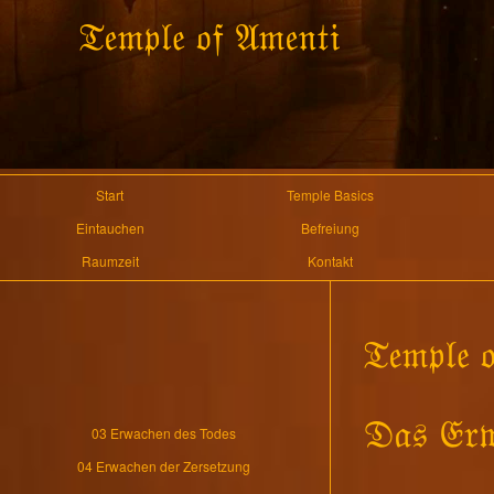
Start
Temple Basics
Eintauchen
Befreiung
Raumzeit
Kontakt
03 Erwachen des Todes
04 Erwachen der Zersetzung