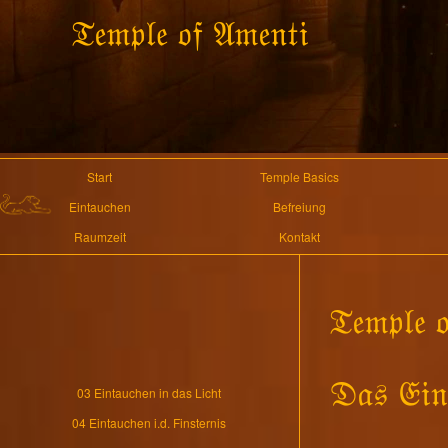
Start
Temple Basics
Eintauchen
Befreiung
Raumzeit
Kontakt
03 Eintauchen in das Licht
04 Eintauchen i.d. Finsternis