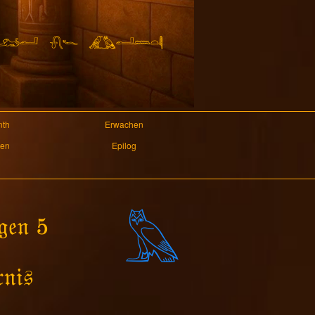
nth
Erwachen
ten
Epilog